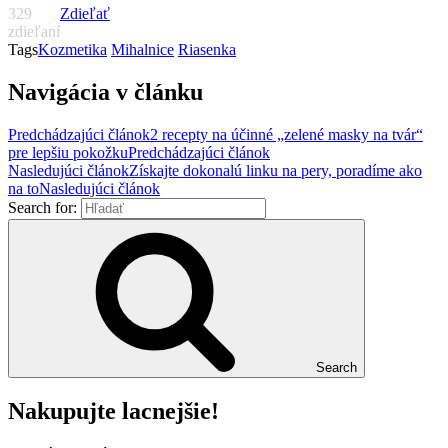
329
Zdieľať
zdieľaní
Tags
Kozmetika
Mihalnice
Riasenka
Navigácia v článku
Predchádzajúci článok
2 recepty na účinné „zelené masky na tvár“
pre lepšiu pokožku
Predchádzajúci článok
Nasledujúci článok
Získajte dokonalú linku na pery, poradíme ako
na to
Nasledujúci článok
Search for:
Search
Nakupujte lacnejšie!