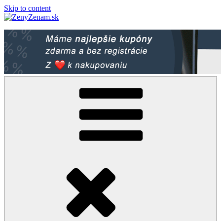
Skip to content
ZenyZenam.sk
Ženský LifeStyle magazín