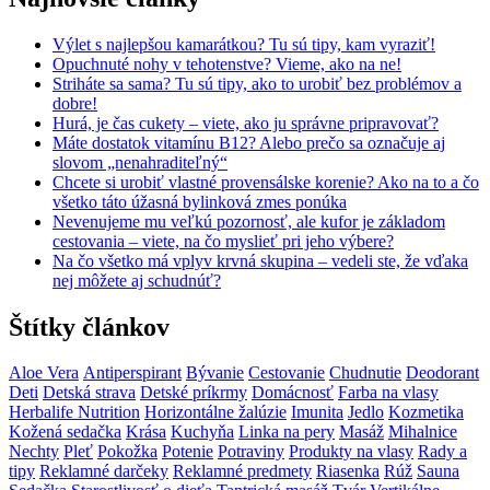
Výlet s najlepšou kamarátkou? Tu sú tipy, kam vyraziť!
Opuchnuté nohy v tehotenstve? Vieme, ako na ne!
Striháte sa sama? Tu sú tipy, ako to urobiť bez problémov a
dobre!
Hurá, je čas cukety – viete, ako ju správne pripravovať?
Máte dostatok vitamínu B12? Alebo prečo sa označuje aj
slovom „nenahraditeľný“
Chcete si urobiť vlastné provensálske korenie? Ako na to a čo
všetko táto úžasná bylinková zmes ponúka
Nevenujeme mu veľkú pozornosť, ale kufor je základom
cestovania – viete, na čo myslieť pri jeho výbere?
Na čo všetko má vplyv krvná skupina – vedeli ste, že vďaka
nej môžete aj schudnúť?
Štítky článkov
Aloe Vera
Antiperspirant
Bývanie
Cestovanie
Chudnutie
Deodorant
Deti
Detská strava
Detské príkrmy
Domácnosť
Farba na vlasy
Herbalife Nutrition
Horizontálne žalúzie
Imunita
Jedlo
Kozmetika
Kožená sedačka
Krása
Kuchyňa
Linka na pery
Masáž
Mihalnice
Nechty
Pleť
Pokožka
Potenie
Potraviny
Produkty na vlasy
Rady a
tipy
Reklamné darčeky
Reklamné predmety
Riasenka
Rúž
Sauna