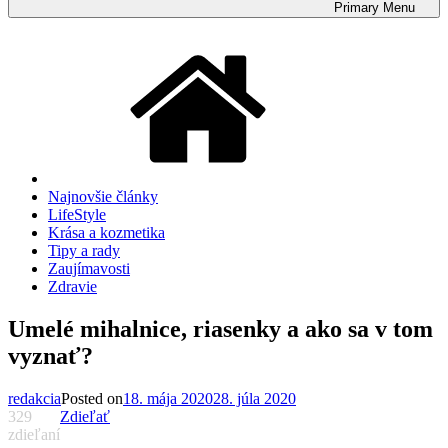
Primary
Menu
Najnovšie články
LifeStyle
Krása a kozmetika
Tipy a rady
Zaujímavosti
Zdravie
Umelé mihalnice, riasenky a ako sa v tom
vyznať?
redakcia
Posted on
18. mája 2020
28. júla 2020
329
Zdieľať
zdieľaní