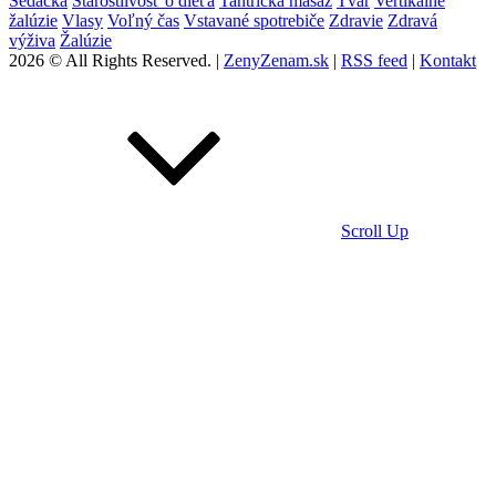
Sedačka
Starostlivosť o dieťa
Tantrická masáž
Tvár
Vertikálne
žalúzie
Vlasy
Voľný čas
Vstavané spotrebiče
Zdravie
Zdravá
výživa
Žalúzie
2026 © All Rights Reserved. |
ZenyZenam.sk
|
RSS feed
|
Kontakt
Scroll Up