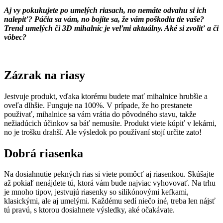
Aj vy pokukujete po umelých riasach, no nemáte odvahu si ich
nalepiť? Páčia sa vám, no bojíte sa, že vám poškodia tie vaše?
Trend umelých či 3D mihalníc je veľmi aktuálny. Aké si zvoliť a či
vôbec?
Zázrak na riasy
Jestvuje produkt, vďaka ktorému budete mať mihalnice hrubšie a
oveľa dlhšie. Funguje na 100%. V prípade, že ho prestanete
použivať, mihalnice sa vám vrátia do pôvodného stavu, takže
nežiadúcich účinkov sa báť nemusíte. Produkt viete kúpiť v lekárni,
no je trošku drahší. Ale výsledok po používaní stojí určite zato!
Dobrá riasenka
Na dosiahnutie pekných rias si viete pomôcť aj riasenkou. Skúšajte
až pokiaľ nenájdete tú, ktorá vám bude najviac vyhovovať. Na trhu
je mnoho tipov, jestvujú riasenky so silikónovými kefkami,
klasickými, ale aj umelými. Každému sedí niečo iné, treba len nájsť
tú pravú, s ktorou dosiahnete výsledky, aké očakávate.