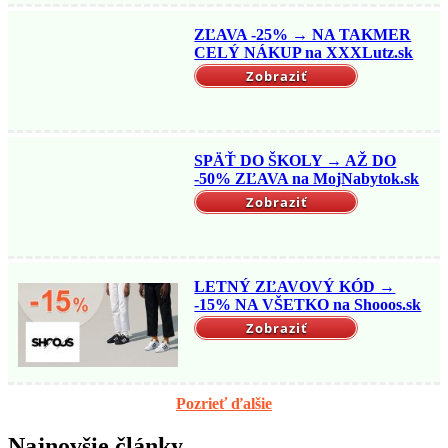
ZĽAVA -25% → NA TAKMER
CELÝ NÁKUP na XXXLutz.sk
Zobraziť
SPÄŤ DO ŠKOLY → AŽ DO
-50% ZĽAVA na MojNabytok.sk
Zobraziť
LETNÝ ZĽAVOVÝ KÓD →
-15% NA VŠETKO na Shooos.sk
Zobraziť
Pozrieť ďalšie
Najnovšie články