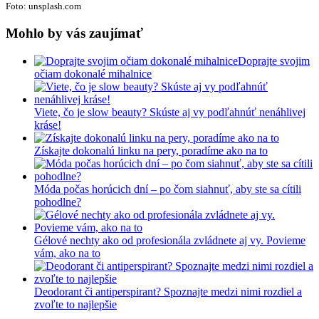
Foto: unsplash.com
Mohlo by vás zaujímať
Doprajte svojim
očiam dokonalé mihalnice
Viete, čo je slow beauty? Skúste aj vy podľahnúť nenáhlivej
kráse!
Získajte dokonalú linku na pery, poradíme ako na to
Móda počas horúcich dní – po čom siahnuť, aby ste sa cítili
pohodlne?
Gélové nechty ako od profesionála zvládnete aj vy. Povieme
vám, ako na to
Deodorant či antiperspirant? Spoznajte medzi nimi rozdiel a
zvoľte to najlepšie