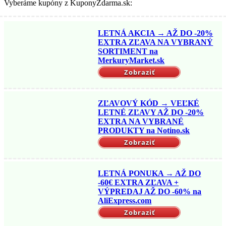
Vyberáme kupóny z KuponyZdarma.sk:
LETNÁ AKCIA → AŽ DO -20%
EXTRA ZĽAVA NA VYBRANÝ
SORTIMENT na
MerkuryMarket.sk
Zobraziť
ZĽAVOVÝ KÓD → VEĽKÉ
LETNÉ ZĽAVY AŽ DO -20%
EXTRA NA VYBRANÉ
PRODUKTY na Notino.sk
Zobraziť
LETNÁ PONUKA → AŽ DO
-60€ EXTRA ZĽAVA +
VÝPREDAJ AŽ DO -60% na
AliExpress.com
Zobraziť