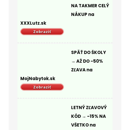
NA TAKMER CELÝ
NÁKUP na
XXXLutz.sk
Zobraziť
SPÄŤ DO ŠKOLY
→ AŽ DO -50%
ZĽAVA na
MojNabytok.sk
Zobraziť
LETNÝ ZĽAVOVÝ
KÓD → -15% NA
VŠETKO na