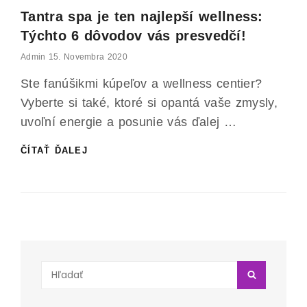
Tantra spa je ten najlepší wellness:
Týchto 6 dôvodov vás presvedčí!
Admin
Posted
15. Novembra 2020
On
Ste fanúšikmi kúpeľov a wellness centier?
Vyberte si také, ktoré si opantá vaše zmysly,
uvoľní energie a posunie vás ďalej …
TANTRA
ČÍTAŤ ĎALEJ
SPA
JE
TEN
NAJLEPŠÍ
WELLNESS:
TÝCHTO
6
DÔVODOV
Search
VÁS
SEARCH
for:
PRESVEDČÍ!