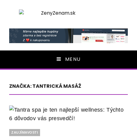
ZenyZenam.sk
Ženský LifeStyle magazín
MENU
ZNAČKA: TANTRICKÁ MASÁŽ
Categories
ZAUJÍMAVOSTI