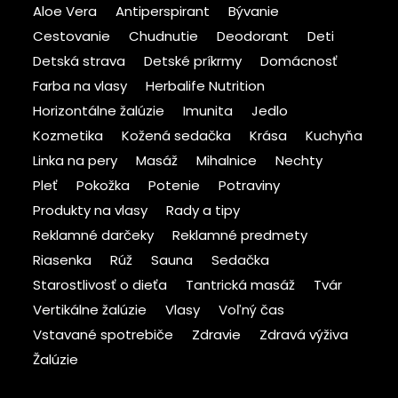
Aloe Vera
Antiperspirant
Bývanie
Cestovanie
Chudnutie
Deodorant
Deti
Detská strava
Detské príkrmy
Domácnosť
Farba na vlasy
Herbalife Nutrition
Horizontálne žalúzie
Imunita
Jedlo
Kozmetika
Kožená sedačka
Krása
Kuchyňa
Linka na pery
Masáž
Mihalnice
Nechty
Pleť
Pokožka
Potenie
Potraviny
Produkty na vlasy
Rady a tipy
Reklamné darčeky
Reklamné predmety
Riasenka
Rúž
Sauna
Sedačka
Starostlivosť o dieťa
Tantrická masáž
Tvár
Vertikálne žalúzie
Vlasy
Voľný čas
Vstavané spotrebiče
Zdravie
Zdravá výživa
Žalúzie