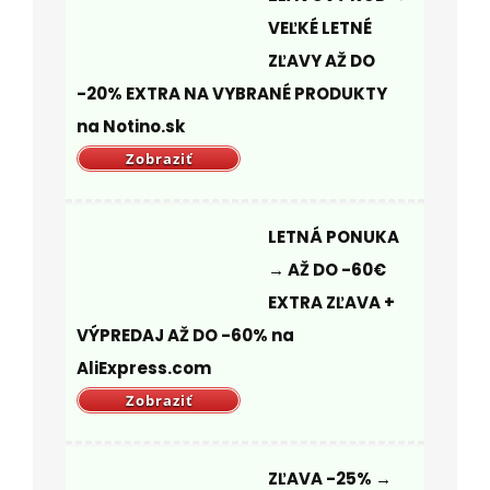
VEĽKÉ LETNÉ
ZĽAVY AŽ DO
-20% EXTRA NA VYBRANÉ PRODUKTY
na Notino.sk
Zobraziť
LETNÁ PONUKA
→ AŽ DO -60€
EXTRA ZĽAVA +
VÝPREDAJ AŽ DO -60% na
AliExpress.com
Zobraziť
ZĽAVA -25% →