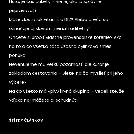
Hurá, je čas cukety – viete, ako ju správne
pripravovať?
Máte dostatok vitamínu B12? Alebo prečo sa
označuje aj slovom „nenahraditeľný“
Chcete si urobiť vlastné provensálske korenie? Ako
na to a čo všetko táto úžasná bylinková zmes
ponúka
Nevenujeme mu veľkú pozornosť, ale kufor je
základom cestovania – viete, na čo myslieť pri jeho
výbere?
Na čo všetko má vplyv krvná skupina – vedeli ste, že
vďaka nej môžete aj schudnúť?
ŠTÍTKY ČLÁNKOV