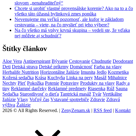
slovom „nenahraditeľný“
Chcete si urobiť vlastné provensálske korenie? Ako na to a čo
všetko táto úžasná bylinková zmes ponúka
Nevenujeme mu veľkú pozornosť, ale kufor je základom
cestovania – viete, na čo myslieť pri jeho výbere?
Na čo všetko má vplyv krvná skupina – vedeli ste, že vďaka
nej môžete aj schudnúť?
Štítky článkov
Aloe Vera
Antiperspirant
Bývanie
Cestovanie
Chudnutie
Deodorant
Deti
Detská strava
Detské príkrmy
Domácnosť
Farba na vlasy
Herbalife Nutrition
Horizontálne žalúzie
Imunita
Jedlo
Kozmetika
Kožená sedačka
Krása
Kuchyňa
Linka na pery
Masáž
Mihalnice
Nechty
Pleť
Pokožka
Potenie
Potraviny
Produkty na vlasy
Rady a
tipy
Reklamné darčeky
Reklamné predmety
Riasenka
Rúž
Sauna
Sedačka
Starostlivosť o dieťa
Tantrická masáž
Tvár
Vertikálne
žalúzie
Vlasy
Voľný čas
Vstavané spotrebiče
Zdravie
Zdravá
výživa
Žalúzie
2026 © All Rights Reserved. |
ZenyZenam.sk
|
RSS feed
|
Kontakt