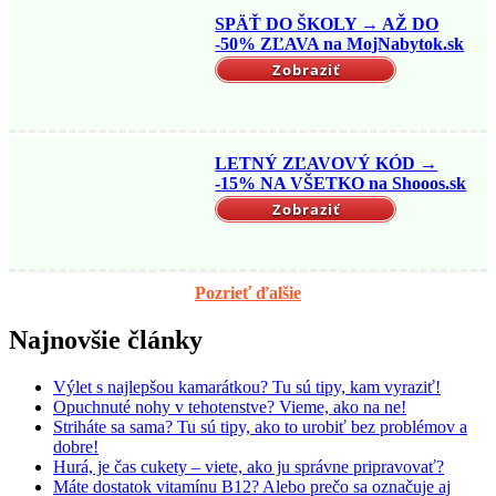
SPÄŤ DO ŠKOLY → AŽ DO
-50% ZĽAVA na MojNabytok.sk
Zobraziť
LETNÝ ZĽAVOVÝ KÓD →
-15% NA VŠETKO na Shooos.sk
Zobraziť
Pozrieť ďalšie
Najnovšie články
Výlet s najlepšou kamarátkou? Tu sú tipy, kam vyraziť!
Opuchnuté nohy v tehotenstve? Vieme, ako na ne!
Striháte sa sama? Tu sú tipy, ako to urobiť bez problémov a
dobre!
Hurá, je čas cukety – viete, ako ju správne pripravovať?
Máte dostatok vitamínu B12? Alebo prečo sa označuje aj