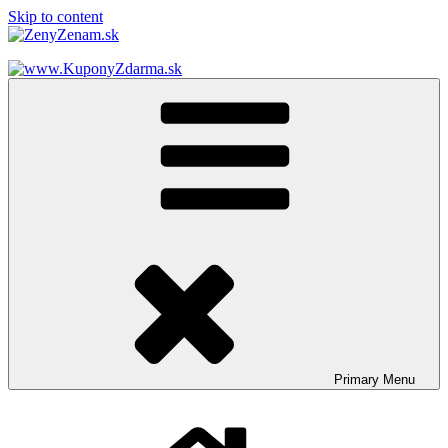
Skip to content
ZenyZenam.sk
Ženský LifeStyle magazín
Primary
Menu