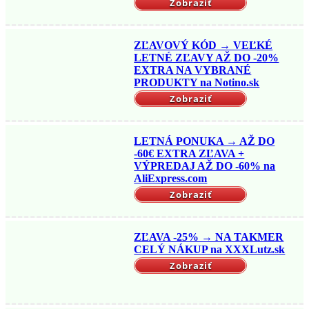
Zobraziť
ZĽAVOVÝ KÓD → VEĽKÉ
LETNÉ ZĽAVY AŽ DO -20%
EXTRA NA VYBRANÉ
PRODUKTY na Notino.sk
Zobraziť
LETNÁ PONUKA → AŽ DO
-60€ EXTRA ZĽAVA +
VÝPREDAJ AŽ DO -60% na
AliExpress.com
Zobraziť
ZĽAVA -25% → NA TAKMER
CELÝ NÁKUP na XXXLutz.sk
Zobraziť