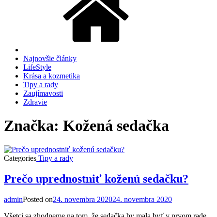
Najnovšie články
LifeStyle
Krása a kozmetika
Tipy a rady
Zaujímavosti
Zdravie
Značka: Kožená sedačka
Categories
Tipy a rady
Prečo uprednostniť koženú sedačku?
admin
Posted on
24. novembra 2020
24. novembra 2020
Všetci sa zhodneme na tom, že sedačka by mala byť v prvom rade