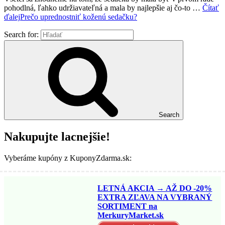
pohodlná, ľahko udržiavateľná a mala by najlepšie aj čo-to …
Čítať
ďalej
Prečo uprednostniť koženú sedačku?
Search for:
Search
Nakupujte lacnejšie!
Vyberáme kupóny z KuponyZdarma.sk:
LETNÁ AKCIA → AŽ DO -20%
EXTRA ZĽAVA NA VYBRANÝ
SORTIMENT na
MerkuryMarket.sk