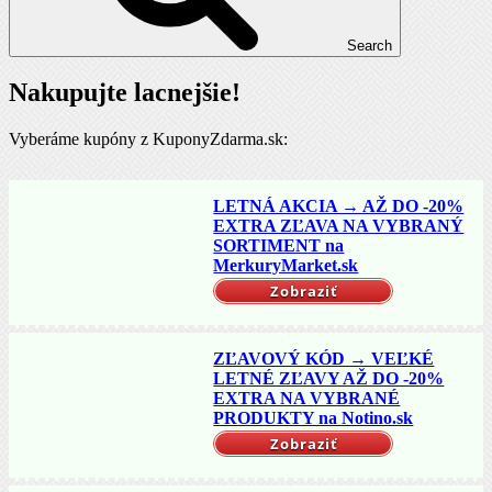
Search
Nakupujte lacnejšie!
Vyberáme kupóny z KuponyZdarma.sk:
LETNÁ AKCIA → AŽ DO -20%
EXTRA ZĽAVA NA VYBRANÝ
SORTIMENT na
MerkuryMarket.sk
Zobraziť
ZĽAVOVÝ KÓD → VEĽKÉ
LETNÉ ZĽAVY AŽ DO -20%
EXTRA NA VYBRANÉ
PRODUKTY na Notino.sk
Zobraziť