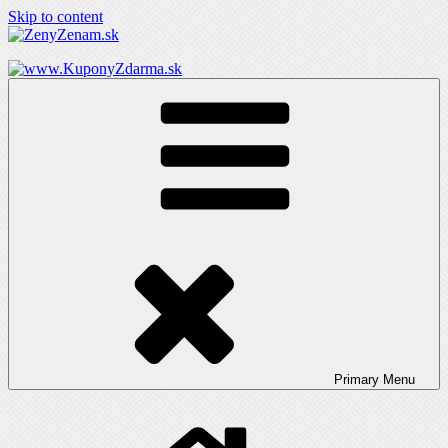
Skip to content
ZenyZenam.sk
Ženský LifeStyle magazín
Primary
Menu