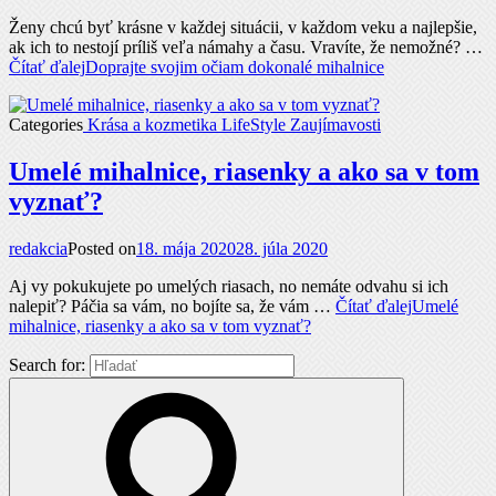
Ženy chcú byť krásne v každej situácii, v každom veku a najlepšie,
ak ich to nestojí príliš veľa námahy a času. Vravíte, že nemožné? …
Čítať ďalej
Doprajte svojim očiam dokonalé mihalnice
Categories
Krása a kozmetika
LifeStyle
Zaujímavosti
Umelé mihalnice, riasenky a ako sa v tom
vyznať?
redakcia
Posted on
18. mája 2020
28. júla 2020
Aj vy pokukujete po umelých riasach, no nemáte odvahu si ich
nalepiť? Páčia sa vám, no bojíte sa, že vám …
Čítať ďalej
Umelé
mihalnice, riasenky a ako sa v tom vyznať?
Search for: