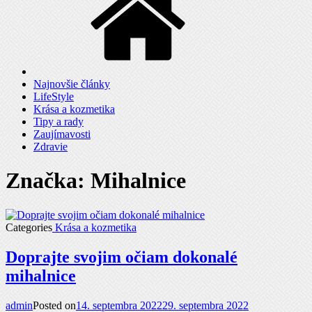
Najnovšie články
LifeStyle
Krása a kozmetika
Tipy a rady
Zaujímavosti
Zdravie
Značka: Mihalnice
Categories
Krása a kozmetika
Doprajte svojim očiam dokonalé
mihalnice
admin
Posted on
14. septembra 2022
29. septembra 2022