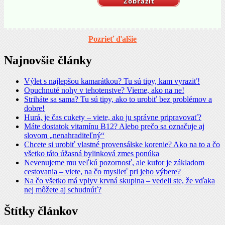
Zobraziť
Pozrieť ďalšie
Najnovšie články
Výlet s najlepšou kamarátkou? Tu sú tipy, kam vyraziť!
Opuchnuté nohy v tehotenstve? Vieme, ako na ne!
Striháte sa sama? Tu sú tipy, ako to urobiť bez problémov a
dobre!
Hurá, je čas cukety – viete, ako ju správne pripravovať?
Máte dostatok vitamínu B12? Alebo prečo sa označuje aj
slovom „nenahraditeľný“
Chcete si urobiť vlastné provensálske korenie? Ako na to a čo
všetko táto úžasná bylinková zmes ponúka
Nevenujeme mu veľkú pozornosť, ale kufor je základom
cestovania – viete, na čo myslieť pri jeho výbere?
Na čo všetko má vplyv krvná skupina – vedeli ste, že vďaka
nej môžete aj schudnúť?
Štítky článkov