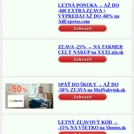
LETNÁ PONUKA → AŽ DO
-60€ EXTRA ZĽAVA +
VÝPREDAJ AŽ DO -60% na
AliExpress.com
Zobraziť
ZĽAVA -25% → NA TAKMER
CELÝ NÁKUP na XXXLutz.sk
Zobraziť
SPÄŤ DO ŠKOLY → AŽ DO
-50% ZĽAVA na MojNabytok.sk
Zobraziť
LETNÝ ZĽAVOVÝ KÓD →
-15% NA VŠETKO na Shooos.sk