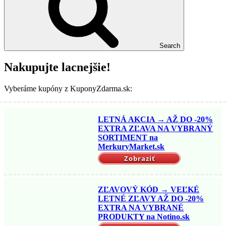
Search
Nakupujte lacnejšie!
Vyberáme kupóny z KuponyZdarma.sk:
LETNÁ AKCIA → AŽ DO -20%
EXTRA ZĽAVA NA VYBRANÝ
SORTIMENT na
MerkuryMarket.sk
Zobraziť
ZĽAVOVÝ KÓD → VEĽKÉ
LETNÉ ZĽAVY AŽ DO -20%
EXTRA NA VYBRANÉ
PRODUKTY na Notino.sk