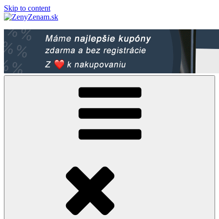
Skip to content
ZenyZenam.sk
Ženský LifeStyle magazín