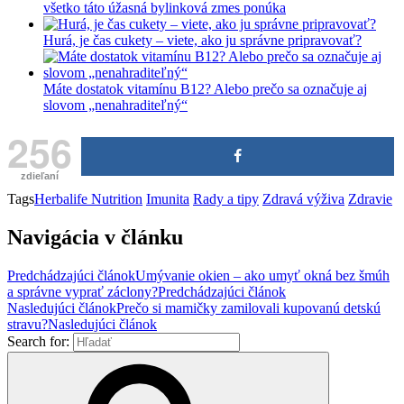
všetko táto úžasná bylinková zmes ponúka
Hurá, je čas cukety – viete, ako ju správne pripravovať?
Máte dostatok vitamínu B12? Alebo prečo sa označuje aj
slovom „nenahraditeľný“
256
zdieľaní
Tags
Herbalife Nutrition
Imunita
Rady a tipy
Zdravá výživa
Zdravie
Navigácia v článku
Predchádzajúci článok
Umývanie okien – ako umyť okná bez šmúh
a správne vyprať záclony?
Predchádzajúci článok
Nasledujúci článok
Prečo si mamičky zamilovali kupovanú detskú
stravu?
Nasledujúci článok
Search for: