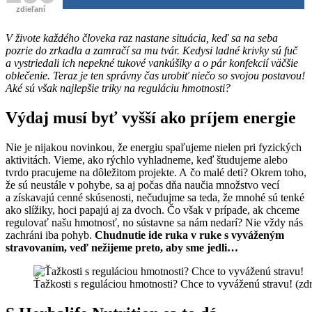
zdieľaní
V živote každého človeka raz nastane situácia, keď sa na seba
pozrie do zrkadla a zamračí sa mu tvár. Kedysi ladné krivky sú fuč
a vystriedali ich nepekné tukové vankúšiky a o pár konfekcií väčšie
oblečenie. Teraz je ten správny čas urobiť niečo so svojou postavou!
Aké sú však najlepšie triky na reguláciu hmotnosti?
Výdaj musí byť vyšší ako príjem energie
Nie je nijakou novinkou, že energiu spaľujeme nielen pri fyzických
aktivitách. Vieme, ako rýchlo vyhladneme, keď študujeme alebo
tvrdo pracujeme na dôležitom projekte. A čo malé deti? Okrem toho,
že sú neustále v pohybe, sa aj počas dňa naučia množstvo vecí
a získavajú cenné skúsenosti, nečudujme sa teda, že mnohé sú tenké
ako slížiky, hoci papajú aj za dvoch. Čo však v prípade, ak chceme
regulovať našu hmotnosť, no sústavne sa nám nedarí? Nie vždy nás
zachráni iba pohyb.
Chudnutie ide ruka v ruke s vyváženým
stravovaním, veď nežijeme preto, aby sme jedli…
Ťažkosti s reguláciou hmotnosti? Chce to vyváženú stravu! (zd