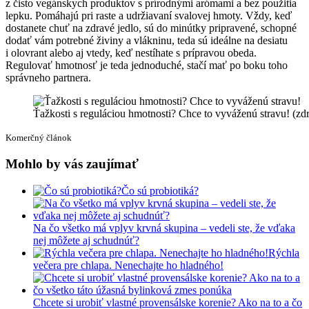
z čisto vegánskych produktov s prírodnými arómami a bez použitia
lepku. Pomáhajú pri raste a udržiavaní svalovej hmoty. Vždy, keď
dostanete chuť na zdravé jedlo, sú do minútky pripravené, schopné
dodať vám potrebné živiny a vlákninu, teda sú ideálne na desiatu
i olovrant alebo aj vtedy, keď nestíhate s prípravou obeda.
Regulovať hmotnosť je teda jednoduché, stačí mať po boku toho
správneho partnera.
Ťažkosti s reguláciou hmotnosti? Chce to vyváženú stravu! (zd
Komerčný článok
Mohlo by vás zaujímať
Čo sú probiotiká?
Na čo všetko má vplyv krvná skupina – vedeli ste, že vďaka
nej môžete aj schudnúť?
Rýchla
večera pre chlapa. Nenechajte ho hladného!
Chcete si urobiť vlastné provensálske korenie? Ako na to a čo