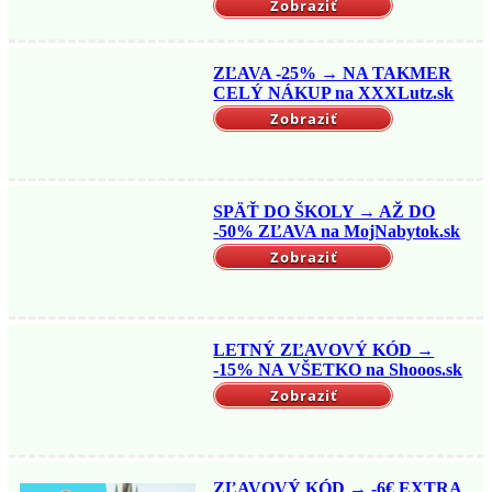
Zobraziť
ZĽAVA -25% → NA TAKMER
CELÝ NÁKUP na XXXLutz.sk
Zobraziť
SPÄŤ DO ŠKOLY → AŽ DO
-50% ZĽAVA na MojNabytok.sk
Zobraziť
LETNÝ ZĽAVOVÝ KÓD →
-15% NA VŠETKO na Shooos.sk
Zobraziť
ZĽAVOVÝ KÓD → -6€ EXTRA