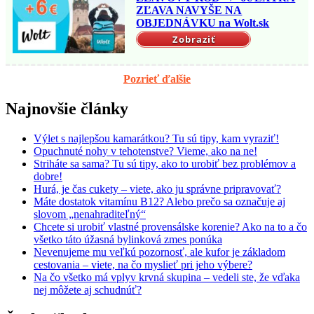
ZĽAVA NAVYŠE NA
OBJEDNÁVKU na Wolt.sk
Zobraziť
Pozrieť ďalšie
Najnovšie články
Výlet s najlepšou kamarátkou? Tu sú tipy, kam vyraziť!
Opuchnuté nohy v tehotenstve? Vieme, ako na ne!
Striháte sa sama? Tu sú tipy, ako to urobiť bez problémov a
dobre!
Hurá, je čas cukety – viete, ako ju správne pripravovať?
Máte dostatok vitamínu B12? Alebo prečo sa označuje aj
slovom „nenahraditeľný“
Chcete si urobiť vlastné provensálske korenie? Ako na to a čo
všetko táto úžasná bylinková zmes ponúka
Nevenujeme mu veľkú pozornosť, ale kufor je základom
cestovania – viete, na čo myslieť pri jeho výbere?
Na čo všetko má vplyv krvná skupina – vedeli ste, že vďaka
nej môžete aj schudnúť?