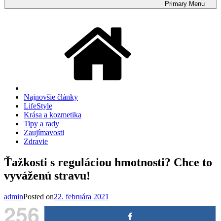
Primary
Menu
Najnovšie články
LifeStyle
Krása a kozmetika
Tipy a rady
Zaujímavosti
Zdravie
Ťažkosti s reguláciou hmotnosti? Chce to
vyváženú stravu!
admin
Posted on
22. februára 2021
256