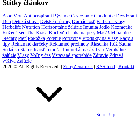
Štítky článkov
Aloe Vera
Antiperspirant
Bývanie
Cestovanie
Chudnutie
Deodorant
Deti
Detská strava
Detské príkrmy
Domácnosť
Farba na vlasy
Herbalife Nutrition
Horizontálne žalúzie
Imunita
Jedlo
Kozmetika
Kožená sedačka
Krása
Kuchyňa
Linka na pery
Masáž
Mihalnice
Nechty
Pleť
Pokožka
Potenie
Potraviny
Produkty na vlasy
Rady a
tipy
Reklamné darčeky
Reklamné predmety
Riasenka
Rúž
Sauna
Sedačka
Starostlivosť o dieťa
Tantrická masáž
Tvár
Vertikálne
žalúzie
Vlasy
Voľný čas
Vstavané spotrebiče
Zdravie
Zdravá
výživa
Žalúzie
2026 © All Rights Reserved. |
ZenyZenam.sk
|
RSS feed
|
Kontakt
Scroll Up