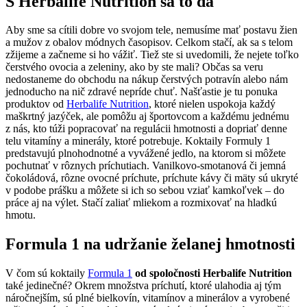
S Herbalife Nutrition sa to dá
Aby sme sa cítili dobre vo svojom tele, nemusíme mať postavu žien
a mužov z obalov módnych časopisov. Celkom stačí, ak sa s telom
zžijeme a začneme si ho vážiť. Tiež ste si uvedomili, že nejete toľko
čerstvého ovocia a zeleniny, ako by ste mali? Občas sa veru
nedostaneme do obchodu na nákup čerstvých potravín alebo nám
jednoducho na nič zdravé nepríde chuť. Našťastie je tu ponuka
produktov od
Herbalife Nutrition
, ktoré nielen uspokoja každý
maškrtný jazýček, ale pomôžu aj športovcom a každému jednému
z nás, kto túži popracovať na regulácii hmotnosti a dopriať denne
telu vitamíny a minerály, ktoré potrebuje. Koktaily Formuly 1
predstavujú plnohodnotné a vyvážené jedlo, na ktorom si môžete
pochutnať v rôznych príchutiach. Vanilkovo-smotanová či jemná
čokoládová, rôzne ovocné príchute, príchute kávy či mäty sú ukryté
v podobe prášku a môžete si ich so sebou vziať kamkoľvek – do
práce aj na výlet. Stačí zaliať mliekom a rozmixovať na hladkú
hmotu.
Formula 1 na udržanie želanej hmotnosti
V čom sú koktaily
Formula 1
od spoločnosti Herbalife Nutrition
také jedinečné? Okrem množstva príchutí, ktoré ulahodia aj tým
náročnejším, sú plné bielkovín, vitamínov a minerálov a vyrobené