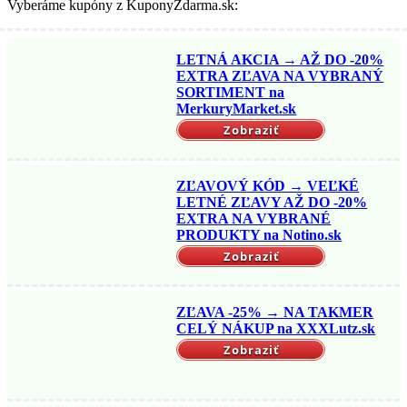
Vyberáme kupóny z KuponyZdarma.sk:
LETNÁ AKCIA → AŽ DO -20%
EXTRA ZĽAVA NA VYBRANÝ
SORTIMENT na
MerkuryMarket.sk
Zobraziť
ZĽAVOVÝ KÓD → VEĽKÉ
LETNÉ ZĽAVY AŽ DO -20%
EXTRA NA VYBRANÉ
PRODUKTY na Notino.sk
Zobraziť
ZĽAVA -25% → NA TAKMER
CELÝ NÁKUP na XXXLutz.sk
Zobraziť