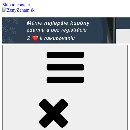
Skip to content
ZenyZenam.sk
Ženský LifeStyle magazín