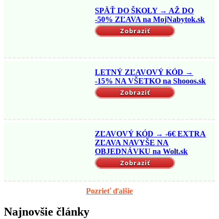
SPÄŤ DO ŠKOLY → AŽ DO
-50% ZĽAVA na MojNabytok.sk
Zobraziť
LETNÝ ZĽAVOVÝ KÓD →
-15% NA VŠETKO na Shooos.sk
Zobraziť
ZĽAVOVÝ KÓD → -6€ EXTRA
ZĽAVA NAVYŠE NA
OBJEDNÁVKU na Wolt.sk
Zobraziť
Pozrieť ďalšie
Najnovšie články