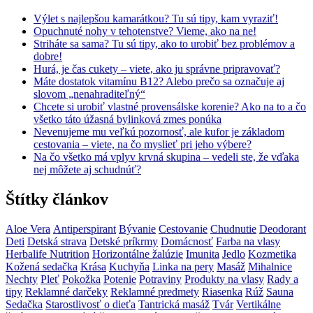
Výlet s najlepšou kamarátkou? Tu sú tipy, kam vyraziť!
Opuchnuté nohy v tehotenstve? Vieme, ako na ne!
Striháte sa sama? Tu sú tipy, ako to urobiť bez problémov a
dobre!
Hurá, je čas cukety – viete, ako ju správne pripravovať?
Máte dostatok vitamínu B12? Alebo prečo sa označuje aj
slovom „nenahraditeľný“
Chcete si urobiť vlastné provensálske korenie? Ako na to a čo
všetko táto úžasná bylinková zmes ponúka
Nevenujeme mu veľkú pozornosť, ale kufor je základom
cestovania – viete, na čo myslieť pri jeho výbere?
Na čo všetko má vplyv krvná skupina – vedeli ste, že vďaka
nej môžete aj schudnúť?
Štítky článkov
Aloe Vera
Antiperspirant
Bývanie
Cestovanie
Chudnutie
Deodorant
Deti
Detská strava
Detské príkrmy
Domácnosť
Farba na vlasy
Herbalife Nutrition
Horizontálne žalúzie
Imunita
Jedlo
Kozmetika
Kožená sedačka
Krása
Kuchyňa
Linka na pery
Masáž
Mihalnice
Nechty
Pleť
Pokožka
Potenie
Potraviny
Produkty na vlasy
Rady a
tipy
Reklamné darčeky
Reklamné predmety
Riasenka
Rúž
Sauna
Sedačka
Starostlivosť o dieťa
Tantrická masáž
Tvár
Vertikálne